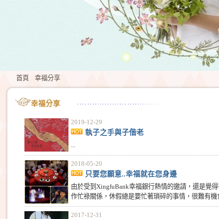
首頁
幸福分享
幸福分享
2019-12-29
執子之手與子偕老
...
2018-05-20
只要您願意..幸福就在您身邊
由於受到XingfuBank幸福銀行熱情的邀請，還
作忙祿關係，休假總是要忙著瑣碎的事情，很難有機會
2017-12-31