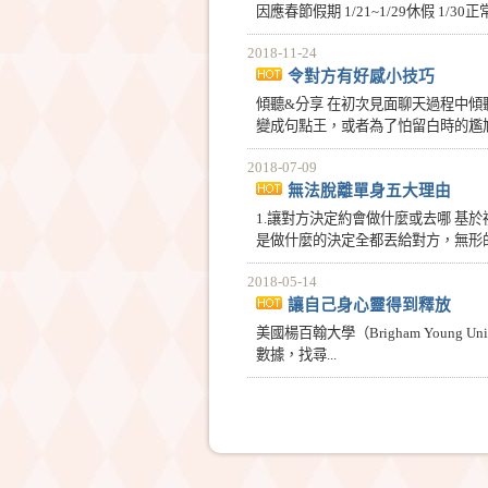
因應春節假期 1/21~1/29休假 1/30
2018-11-24
令對方有好感小技巧
傾聽&分享 在初次見面聊天過程中
變成句點王，或者為了怕留白時的尷尬
2018-07-09
無法脫離單身五大理由
1.讓對方決定約會做什麼或去哪 
是做什麼的決定全都丟給對方，無形的
2018-05-14
讓自己身心靈得到釋放
美國楊百翰大學（Brigham Young 
數據，找尋...