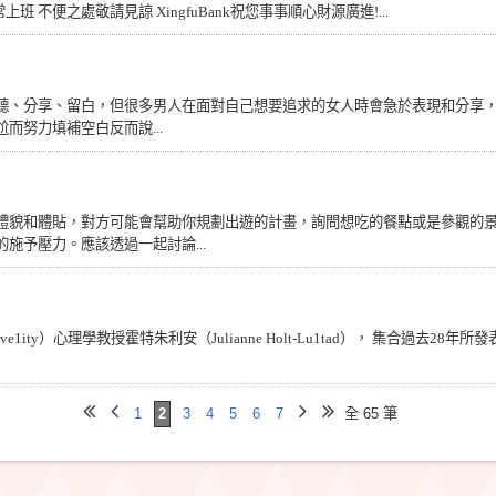
正常上班 不便之處敬請見諒 XingfuBank祝您事事順心財源廣進!...
傾聽、分享、留白，但很多男人在面對自己想要追求的女人時會急於表現和分享
而努力填補空白反而說...
基於禮貌和體貼，對方可能會幫助你規劃出遊的計畫，詢問想吃的餐點或是參觀的
施予壓力。應該透過一起討論...
Unive1ity）心理學教授霍特朱利安（Julianne Holt-Lu1tad）， 集合過去
1
2
3
4
5
6
7
全 65 筆