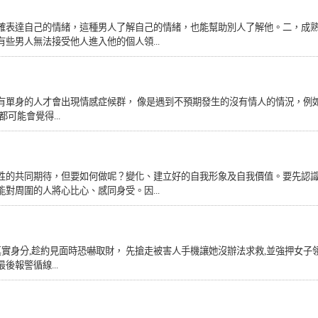
確表達自己的情緒，這種男人了解自己的情緒，也能幫助別人了解他。二，成
些男人無法接受他人進入他的個人領...
有單身的人才會出現情感症候群， 像是遇到不預期發生的沒有情人的情況，例如
可能會覺得...
性的共同期待，但要如何做呢？變化、建立好的自我形象及自我價值。要先認
對周圍的人將心比心、感同身受。因...
實身分,趁約見面時恐嚇取財， 先搶走被害人手機讓她沒辦法求救,並強押女子
報警循線...