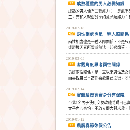
成熟穩重的男人必備知識
成熟的男人傭有三種能力：一是能準
三，有和人親密分享的意願及能力：有
2019-07-18
兩性相處也是一種人際關係
兩性相處也是一種人際關係，不是只
或環境因素所致或無法一起過節等， 都
2019-03-05
客觀角度思考兩性關係
良好兩性關係，是一直以來男性及女
而喜悅自己。當你喜歡自己之後，才能
2019-02-14
實體驗證真實身分有保障
台北1名男子使用交友軟體隱瞞自己真
女子內心害怕，不敢立即大聲求救，最後
2019-01-12
農曆春節休假公告