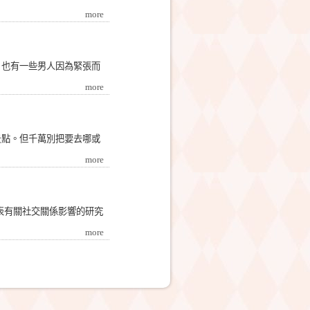
more
，也有一些男人因為緊張而
more
景點。但千萬別把要去哪或
more
28年所發表有關社交關係影響的研究
more