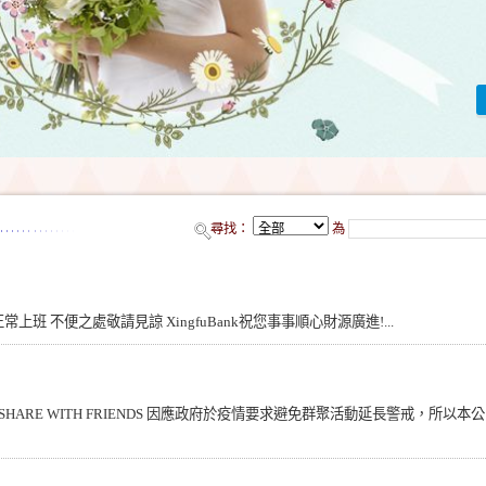
尋找：
為
8正常上班 不便之處敬請見諒 XingfuBank祝您事事順心財源廣進!...
HARE WITH FRIENDS 因應政府於疫情要求避免群聚活動延長警戒，所以